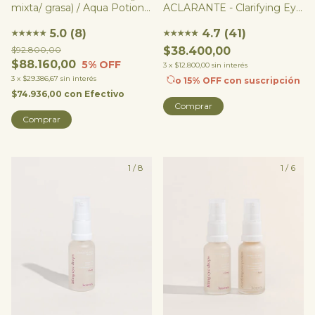
ACLARANTE - Clarifying Eye
mixta/ grasa) / Aqua Potion
Potion
+ Refresh Potion
4.7 (41)
5.0 (8)
★
★
★
★
★
★
★
★
★
★
★
$38.400,00
$92.800,00
$88.160,00
5
% OFF
3
x
$12.800,00
sin interés
3
x
$29.386,67
sin interés
o 15% OFF
con suscripción
$74.936,00
con
Efectivo
Comprar
1
/
8
1
/
6