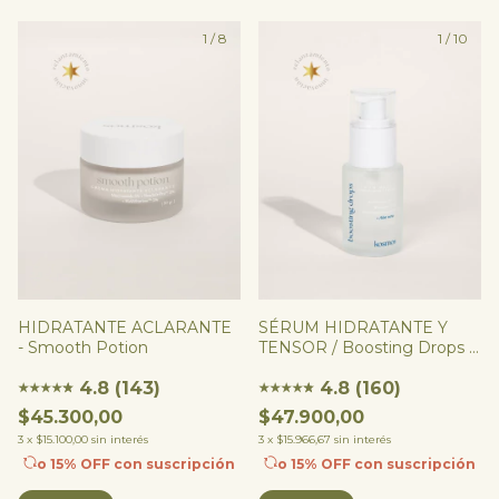
1
/
8
1
/
10
HIDRATANTE ACLARANTE
SÉRUM HIDRATANTE Y
- Smooth Potion
TENSOR / Boosting Drops -
EPIDERMOSIL 5% +
4.8 (143)
MUNAPSYS 3% + ÁCIDO
4.8 (160)
★
★
★
★
★
★
★
★
★
★
★
★
HIALURÓNICO
$45.300,00
$47.900,00
3
x
$15.100,00
sin interés
3
x
$15.966,67
sin interés
o 15% OFF
con suscripción
o 15% OFF
con suscripción