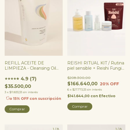
REFILL ACEITE DE
REISHI RITUAL KIT / Rutina
LIMPIEZA - Cleansing Oil
piel sensible + Reishi Fungi
(200ML)
Melena
$208.300,00
4.9 (7)
★
★
★
★
★
★
$166.640,00
20
% OFF
$35.500,00
6
x
$27.773,33
sin interés
3
x
$11.833,33
sin interés
$141.644,00
con
Efectivo
o 15% OFF
con suscripción
Comprar
Comprar
1
/
8
1
/
8