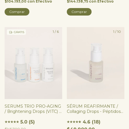
$104.193,00
con
Efectivo
$144.138,75
con
Efectivo
Comprar
Comprar
1
/
6
1
/
10
GRATIS
SERUMS TRIO PRO-AGING
SÉRUM REAFIRMANTE /
/ Brightening Drops (VITC) +
Collaging Drops - Péptidos
Blooming Drops (RETINOL)
PRO Colágeno
+ Boosting Drops (HIALU)
5.0 (5)
4.6 (18)
★
★
★
★
★
★
★
★
★
★
★
$145.700,00