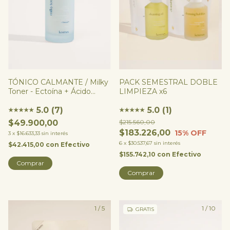
TÓNICO CALMANTE / Milky
PACK SEMESTRAL DOBLE
Toner - Ectoína + Ácido
LIMPIEZA x6
Poliglutámico + Reishi
5.0 (7)
5.0 (1)
★
★
★
★
★
★
★
★
★
★
$49.900,00
$215.560,00
$183.226,00
15
% OFF
3
x
$16.633,33
sin interés
6
x
$30.537,67
sin interés
$42.415,00
con
Efectivo
$155.742,10
con
Efectivo
Comprar
1
/
5
1
/
10
GRATIS