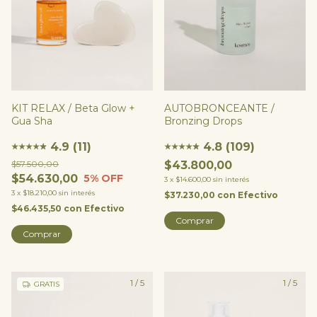
KIT RELAX / Beta Glow +
AUTOBRONCEANTE /
Gua Sha
Bronzing Drops
4.9 (11)
4.8 (109)
★
★
★
★
★
★
★
★
★
★
★
★
$57.500,00
$43.800,00
$54.630,00
5
% OFF
3
x
$14.600,00
sin interés
3
x
$18.210,00
sin interés
$37.230,00
con
Efectivo
$46.435,50
con
Efectivo
1
/
5
1
/
5
GRATIS