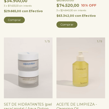
$82.800,00
$34.900,00
$74.520,00
10
% OFF
3
x
$11.633,33
sin interés
3
x
$24.840,00
sin interés
$29.665,00
con
Efectivo
$63.342,00
con
Efectivo
1
/
5
1
/
9
ACEITE DE LIMPIEZA -
SET DE HIDRATANTES (piel
Cleansing Oil
seca/ mixta) / Aqua Potion +