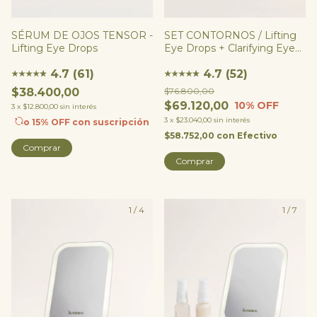
SÉRUM DE OJOS TENSOR -
SET CONTORNOS / Lifting
Lifting Eye Drops
Eye Drops + Clarifying Eye
Potion
4.7 (61)
4.7 (52)
★
★
★
★
★
★
★
★
★
★
★
★
$38.400,00
$76.800,00
$69.120,00
10
% OFF
3
x
$12.800,00
sin interés
3
x
$23.040,00
sin interés
o 15% OFF
con suscripción
$58.752,00
con
Efectivo
Comprar
1
/
4
1
/
7