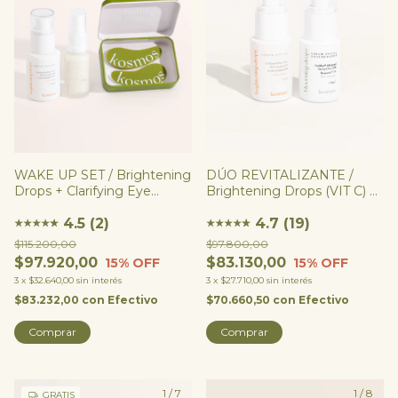
WAKE UP SET / Brightening
DÚO REVITALIZANTE /
Drops + Clarifying Eye
Brightening Drops (VIT C) +
Potion + Forever Patches
Blooming Drops (RETINOL)
(opcional)
4.5 (2)
4.7 (19)
★
★
★
★
★
★
★
★
★
★
★
★
$115.200,00
$97.800,00
$97.920,00
$83.130,00
15
% OFF
15
% OFF
3
x
$32.640,00
sin interés
3
x
$27.710,00
sin interés
$83.232,00
con
Efectivo
$70.660,50
con
Efectivo
Comprar
1
/
7
1
/
8
GRATIS