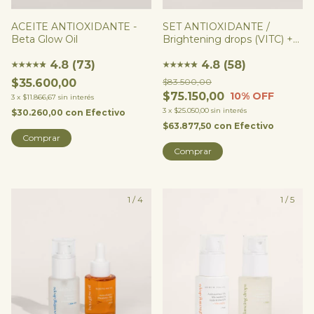
ACEITE ANTIOXIDANTE -
SET ANTIOXIDANTE /
Beta Glow Oil
Brightening drops (VITC) +
Beta Glow Oil
4.8 (73)
4.8 (58)
★
★
★
★
★
★
★
★
★
★
★
★
$35.600,00
$83.500,00
$75.150,00
10
% OFF
3
x
$11.866,67
sin interés
3
x
$25.050,00
sin interés
$30.260,00
con
Efectivo
$63.877,50
con
Efectivo
1
/
4
1
/
5