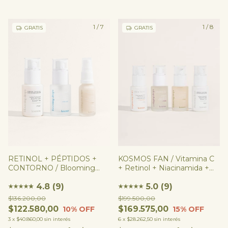
1
/
7
1
/
8
GRATIS
GRATIS
RETINOL + PÉPTIDOS +
KOSMOS FAN / Vitamina C
CONTORNO / Blooming
+ Retinol + Niacinamida +
Drops + Boosting Drops +
Péptidos
Lifting Eye Drops/ Clarifying
4.8 (9)
5.0 (9)
★
★
★
★
★
★
★
★
★
★
★
Eye Potion
$136.200,00
$199.500,00
$122.580,00
$169.575,00
10
% OFF
15
% OFF
3
x
$40.860,00
sin interés
6
x
$28.262,50
sin interés