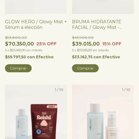
GLOW HERO / Glowy Mist +
BRUMA HIDRATANTE
Sérum a elección
FACIAL / Glowy Mist -
Se(HA) 3% + Alantoína +
$93.800,00
$45.900,00
Pantenol
$70.350,00
$39.015,00
25
% OFF
15
% OFF
3
x
$23.450,00
sin interés
3
x
$13.005,00
sin interés
$59.797,50
con
Efectivo
$33.162,75
con
Efectivo
Comprar
1
/
10
1
/
10