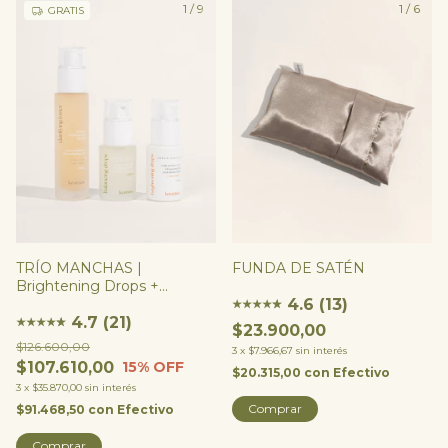
1
/
9
1
/
6
GRATIS
FUNDA DE SATÉN
TRÍO MANCHAS |
Brightening Drops +
4.6 (13)
Balancing Drops +
★
★
★
★
★
★
Renovador (opción intensa
4.7 (21)
★
★
★
★
★
★
$23.900,00
o suave)
$126.600,00
3
x
$7.966,67
sin interés
$107.610,00
15
% OFF
$20.315,00
con
Efectivo
3
x
$35.870,00
sin interés
Comprar
$91.468,50
con
Efectivo
Comprar