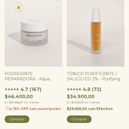
HIDRATANTE
TÓNICO PURIFICANTE /
REPARADORA - Aqua
SALICÍLICO 2% - Purifying
Potion
Toner
4.7 (167)
4.8 (72)
★
★
★
★
★
★
★
★
★
★
★
★
$46.400,00
$34.900,00
3
x
$15.466,67
sin interés
3
x
$11.633,33
sin interés
o 15% OFF
con suscripción
$29.665,00
con
Efectivo
Comprar