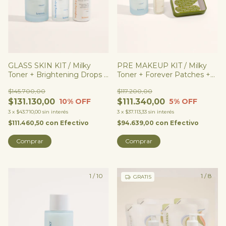
GLASS SKIN KIT / Milky
PRE MAKEUP KIT / Milky
Toner + Brightening Drops +
Toner + Forever Patches +
Boosting Drops
Contorno de ojos
$145.700,00
$117.200,00
$131.130,00
$111.340,00
10
% OFF
5
% OFF
3
x
$43.710,00
sin interés
3
x
$37.113,33
sin interés
$111.460,50
con
Efectivo
$94.639,00
con
Efectivo
Comprar
1
/
10
1
/
8
GRATIS