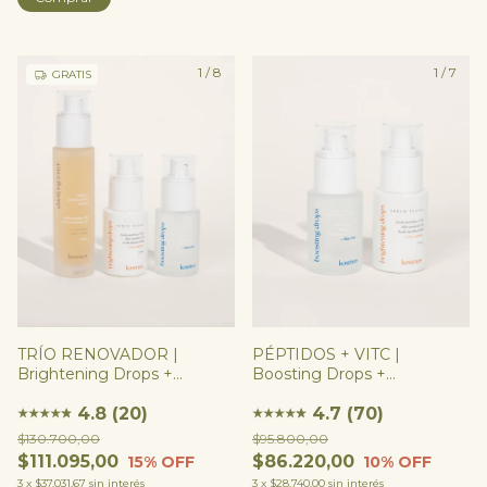
1
/
8
1
/
7
GRATIS
TRÍO RENOVADOR |
PÉPTIDOS + VITC |
Brightening Drops +
Boosting Drops +
Boosting Drops +
Brightening Drops
Renovador (opción intensa
4.8 (20)
4.7 (70)
★
★
★
★
★
★
★
★
★
★
★
★
o suave)
$130.700,00
$95.800,00
$111.095,00
$86.220,00
15
% OFF
10
% OFF
3
x
$37.031,67
sin interés
3
x
$28.740,00
sin interés