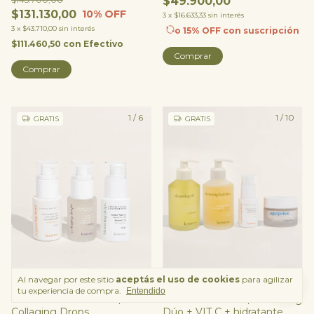
$49.900,00
$131.130,00
10
% OFF
3
x
$16.633,33
sin interés
3
x
$43.710,00
sin interés
o 15% OFF
con suscripción
$111.460,50
con
Efectivo
Comprar
1
/
6
1
/
10
GRATIS
GRATIS
Al navegar por este sitio
aceptás el uso de cookies
para agilizar
tu experiencia de compra.
Entendido
TRÍO REAFIRMANTE /
Reset & Glow Kit / Cleansing
Collaging Drops
Dúo + VIT C + hidratante