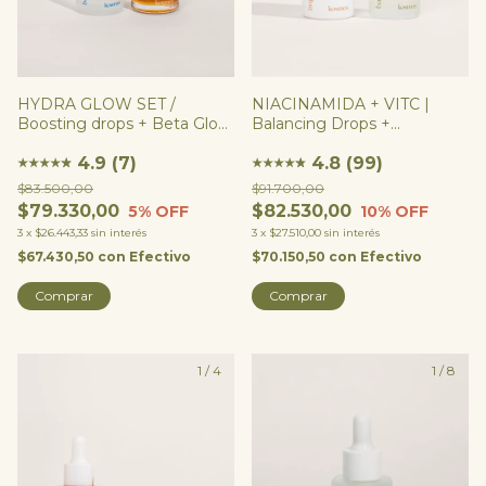
HYDRA GLOW SET /
NIACINAMIDA + VITC |
Boosting drops + Beta Glow
Balancing Drops +
Oil
Brightening Drops
4.9 (7)
4.8 (99)
★
★
★
★
★
★
★
★
★
★
★
★
$83.500,00
$91.700,00
$79.330,00
$82.530,00
5
% OFF
10
% OFF
3
x
$26.443,33
sin interés
3
x
$27.510,00
sin interés
$67.430,50
con
Efectivo
$70.150,50
con
Efectivo
1
/
4
1
/
8