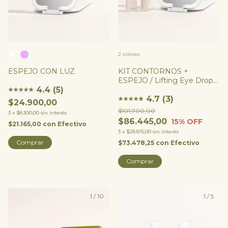
2 colores
ESPEJO CON LUZ
KIT CONTORNOS +
ESPEJO / Lifting Eye Drops
4.4 (5)
+ Clarifying Eye Potion +
★
★
★
★
★
★
Espejo Luz Led
4.7 (3)
★
★
★
★
★
★
$24.900,00
$101.700,00
3
x
$8.300,00
sin interés
$86.445,00
15
% OFF
$21.165,00
con
Efectivo
3
x
$28.815,00
sin interés
Comprar
$73.478,25
con
Efectivo
Comprar
1
/
10
1
/
5