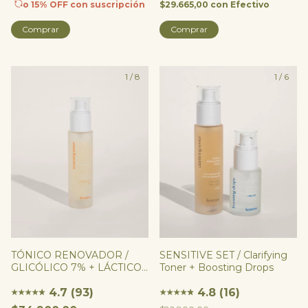
o 15% OFF
con suscripción
$29.665,00
con
Efectivo
Comprar
1
/
8
1
/
6
SENSITIVE SET / Clarifying
TÓNICO RENOVADOR /
Toner + Boosting Drops
GLICÓLICO 7% + LÁCTICO
3% - Renewing Toner
4.8 (16)
4.7 (93)
★
★
★
★
★
★
★
★
★
★
★
★