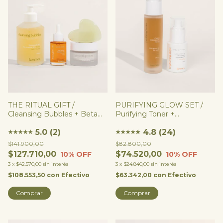
THE RITUAL GIFT /
PURIFYING GLOW SET /
Cleansing Bubbles + Beta
Purifying Toner +
Glow Oil + Gua Sha +
Brightening Drops
Smooth Potion (opción
5.0 (2)
4.8 (24)
★
★
★
★
★
★
★
★
★
★
★
neceser)
$141.900,00
$82.800,00
$127.710,00
$74.520,00
10
% OFF
10
% OFF
3
x
$42.570,00
sin interés
3
x
$24.840,00
sin interés
$108.553,50
con
Efectivo
$63.342,00
con
Efectivo
Comprar