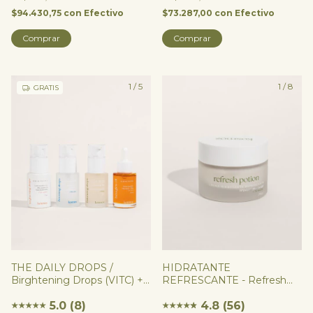
$94.430,75
con
Efectivo
$73.287,00
con
Efectivo
Comprar
1
/
5
1
/
8
GRATIS
THE DAILY DROPS /
HIDRATANTE
Birghtening Drops (VITC) +
REFRESCANTE - Refresh
Balancing Drops
Potion
(Niacinamida) + Boosting
5.0 (8)
4.8 (56)
★
★
★
★
★
★
★
★
★
★
★