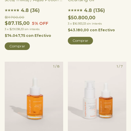
Smooth Potion
4.8 (136)
4.8 (36)
★
★
★
★
★
★
★
★
★
★
★
★
$50.800,00
$91.700,00
$87.115,00
5
% OFF
3
x
$16.933,33
sin interés
3
x
$29.038,33
sin interés
$43.180,00
con
Efectivo
$74.047,75
con
Efectivo
1
/
8
1
/
7