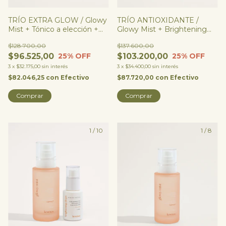
TRÍO EXTRA GLOW / Glowy
TRÍO ANTIOXIDANTE /
Mist + Tónico a elección +
Glowy Mist + Brightening
Brightening Drops
Drops + Balancing Drops
$128.700,00
$137.600,00
$96.525,00
$103.200,00
25
% OFF
25
% OFF
3
x
$32.175,00
sin interés
3
x
$34.400,00
sin interés
$82.046,25
con
Efectivo
$87.720,00
con
Efectivo
Comprar
1
/
10
1
/
8