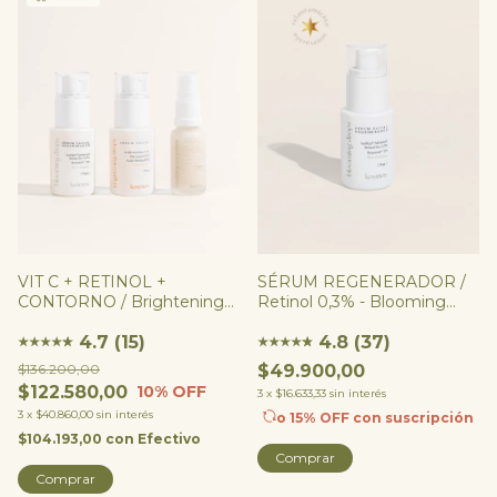
VIT C + RETINOL +
SÉRUM REGENERADOR /
CONTORNO / Brightening
Retinol 0,3% - Blooming
Drops + Blooming Drops +
Drops
Lifting Eye Drops o
4.7 (15)
4.8 (37)
★
★
★
★
★
★
★
★
★
★
★
★
Clarifying Eye Potion
$136.200,00
$49.900,00
$122.580,00
10
% OFF
3
x
$16.633,33
sin interés
3
x
$40.860,00
sin interés
o 15% OFF
con suscripción
$104.193,00
con
Efectivo
Comprar
Comprar