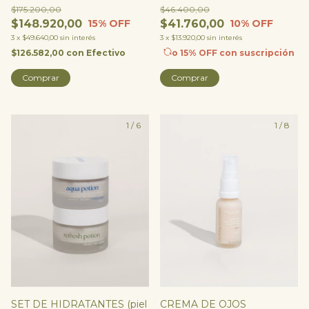
Drops (ácido hialurónico) +
$175.200,00
$46.400,00
Beta Glow Oil
$148.920,00
$41.760,00
15
% OFF
10
% OFF
3
x
$49.640,00
sin interés
3
x
$13.920,00
sin interés
$126.582,00
con
Efectivo
o 15% OFF
con suscripción
Comprar
1
/
6
1
/
8
CREMA DE OJOS
SET DE HIDRATANTES (piel