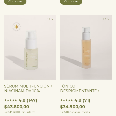
Comprar
Comprar
1
/
8
1
/
8
SÉRUM MULTIFUNCIÓN /
TÓNICO
NIACINAMIDA 10% -
DESPIGMENTANTE /
Balancing Drops
MANDÉLICO 8% - Clarifying
4.8 (147)
Toner
4.8 (71)
★
★
★
★
★
★
★
★
★
★
★
★
$43.800,00
$34.900,00
3
x
$14.600,00
sin interés
3
x
$11.633,33
sin interés