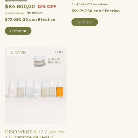
$99.800,00
3
x
$23.450,00
sin interés
$84.800,00
15
% OFF
$59.797,50
con
Efectivo
3
x
$28.266,67
sin interés
$72.080,00
con
Efectivo
Comprar
1
/
10
GRATIS
DISCOVERY KIT / 7 serums
+ Hidratante de regalo