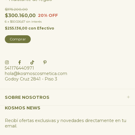
$375.200,00
$300.160,00
20
% OFF
6
x
$50.026,67
sin interés
$255.136,00
con
Efectivo
Comprar
541176440971
hola@kosmoscosmetica.com
Godoy Cruz 2841 - Piso 3
SOBRE NOSOTROS
KOSMOS NEWS
Recibí ofertas exclusivas y novedades directamente en tu
email.