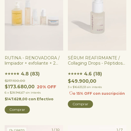
RUTINA - RENOVADORA /
SÉRUM REAFIRMANTE /
limpiador + exfoliante + 2
Collaging Drops - Péptidos
serums + hidratante
PRO Colágeno
4.8 (83)
4.6 (18)
★
★
★
★
★
★
★
★
★
★
★
★
$217.100,00
$49.900,00
$173.680,00
20
% OFF
3
x
$16.633,33
sin interés
6
x
$28.946,67
sin interés
o 15% OFF
con suscripción
$147.628,00
con
Efectivo
Comprar
Comprar
1
/
10
1
/
7
GRATIS