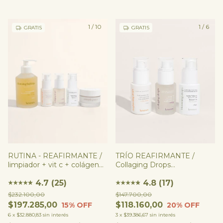
1
/
10
1
/
6
GRATIS
GRATIS
RUTINA - REAFIRMANTE /
TRÍO REAFIRMANTE /
limpiador + vit c + colágeno
Collaging Drops
+ retinol + hidratante
(COLÁGENO) + Brightening
4.7 (25)
Drops (VIT C) + Blooming
4.8 (17)
★
★
★
★
★
★
★
★
★
★
★
★
Drops (RETINOL)
$232.100,00
$147.700,00
$197.285,00
$118.160,00
15
% OFF
20
% OFF
6
x
$32.880,83
sin interés
3
x
$39.386,67
sin interés