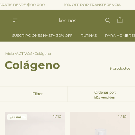
RATIS DESDE $100.000
10% OFF POR TRANSFERENCIA
SUSCRIPCIONES HASTA 30% OFF
RUTINAS
PARA HOMBRE
Inicio
>
ACTIVOS
>
Colágeno
Colágeno
9 productos
Ordenar por:
Filtrar
Más vendidos
1
/
10
1
/
10
GRATIS