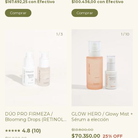
$167.692,25
con
Efectivo
$100.436,00
con
Efectivo
Comprar
1
/
3
1
/
10
DÚO PRO FIRMEZA /
GLOW HERO / Glowy Mist +
Blooming Drops (RETINOL)
Sérum a elección
+ Collaging Drops
$93.800,00
(COLÁGENO)
4.8 (10)
★
★
★
★
★
★
$70.350,00
25
% OFF