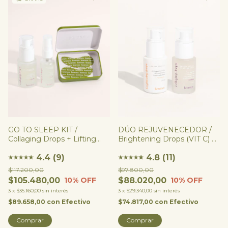
GO TO SLEEP KIT /
DÚO REJUVENECEDOR /
Collaging Drops + Lifting
Brightening Drops (VIT C) +
Eye Drops + Forever
Collaging Drops
Patches (opcional)
4.4 (9)
(COLÁGENO)
4.8 (11)
★
★
★
★
★
★
★
★
★
★
★
★
$117.200,00
$97.800,00
$105.480,00
$88.020,00
10
% OFF
10
% OFF
3
x
$35.160,00
sin interés
3
x
$29.340,00
sin interés
$89.658,00
con
Efectivo
$74.817,00
con
Efectivo
Comprar