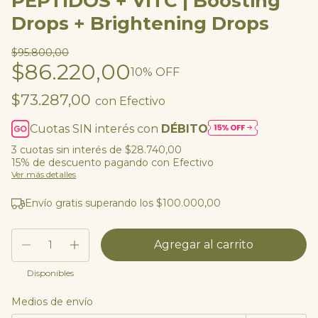
PÉPTIDOS + VITC | Boosting
Drops + Brightening Drops
$95.800,00
$86.220,00
10
% OFF
$73.287,00
con
Efectivo
Cuotas SIN interés con
DÉBITO
3
cuotas sin interés de
$28.740,00
15% de descuento
pagando con Efectivo
Ver más detalles
Envío gratis
superando los
$100.000,00
Disponibles
Medios de envío
Entregas para el CP:
Cambiar CP