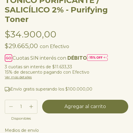
TÓNICO PURIFICANTE /
SALICÍLICO 2% - Purifying
Toner
$34.900,00
$29.665,00
con
Efectivo
Cuotas SIN interés con
DÉBITO
3
cuotas sin interés de
$11.633,33
15% de descuento
pagando con Efectivo
Ver más detalles
Envío gratis
superando los
$100.000,00
Disponibles
Medios de envío
Entregas para el CP:
Cambiar CP