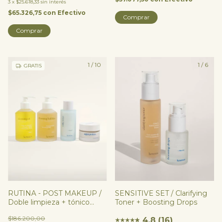
3
x
$25.618,33
sin interés
$65.326,75
con
Efectivo
Comprar
1
/
10
1
/
6
GRATIS
RUTINA - POST MAKEUP /
SENSITIVE SET / Clarifying
Doble limpieza + tónico
Toner + Boosting Drops
calmante + hidratante
$186.200,00
4.8 (16)
★
★
★
★
★
★