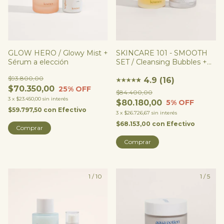
GLOW HERO / Glowy Mist +
SKINCARE 101 - SMOOTH
Sérum a elección
SET / Cleansing Bubbles +
Smooth Potion
$93.800,00
4.9 (16)
★
★
★
★
★
★
$70.350,00
25
% OFF
$84.400,00
3
x
$23.450,00
sin interés
$80.180,00
5
% OFF
$59.797,50
con
Efectivo
3
x
$26.726,67
sin interés
$68.153,00
con
Efectivo
Comprar
Comprar
1
/
10
1
/
5