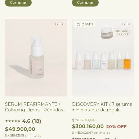
1
/
10
1
/
10
GRATIS
SÉRUM REAFIRMANTE /
DISCOVERY KIT / 7 serums
Collaging Drops - Péptidos
+ Hidratante de regalo
PRO Colágeno
$375.200,00
4.6 (18)
★
★
★
★
★
★
$300.160,00
20
% OFF
$49.900,00
6
x
$50.026,67
sin interés
3
x
$16.633,33
sin interés