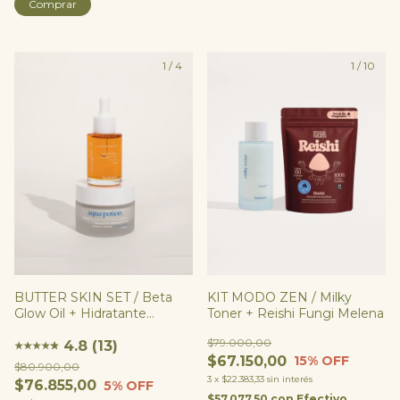
Comprar
1
/
4
1
/
10
BUTTER SKIN SET / Beta
KIT MODO ZEN / Milky
Glow Oil + Hidratante
Toner + Reishi Fungi Melena
(opción Aqua o Smooth)
$79.000,00
4.8 (13)
★
★
★
★
★
★
$67.150,00
15
% OFF
$80.900,00
3
x
$22.383,33
sin interés
$76.855,00
5
% OFF
$57.077,50
con
Efectivo