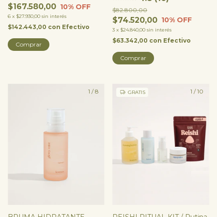
$167.580,00
10
% OFF
$82.800,00
6
x
$27.930,00
sin interés
$74.520,00
10
% OFF
$142.443,00
con
Efectivo
3
x
$24.840,00
sin interés
$63.342,00
con
Efectivo
Comprar
1
/
8
1
/
10
GRATIS
BRUMA HIDRATANTE
REISHI RITUAL KIT / Rutina