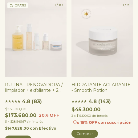
1
/
10
1
/
8
GRATIS
RUTINA - RENOVADORA /
HIDRATANTE ACLARANTE
limpiador + exfoliante + 2
- Smooth Potion
serums + hidratante
4.8 (83)
4.8 (143)
★
★
★
★
★
★
★
★
★
★
★
★
$217.100,00
$45.300,00
$173.680,00
20
% OFF
3
x
$15.100,00
sin interés
6
x
$28.946,67
sin interés
o 15% OFF
con suscripción
$147.628,00
con
Efectivo
Comprar