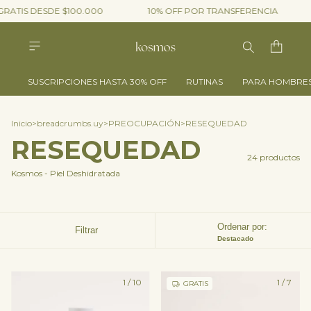
ATIS DESDE $100.000
10% OFF POR TRANSFERENCIA
SUSCRIPCIONES HASTA 30% OFF
RUTINAS
PARA HOMBRE
Inicio
>
breadcrumbs.uy
>
PREOCUPACIÓN
>
RESEQUEDAD
RESEQUEDAD
24 productos
Kosmos - Piel Deshidratada
Ordenar por:
Filtrar
Destacado
1
/
10
1
/
7
GRATIS