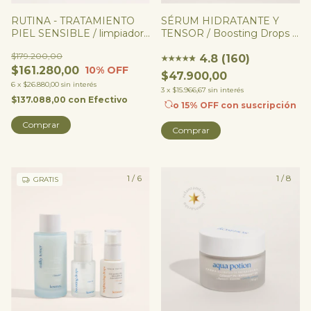
RUTINA - TRATAMIENTO
SÉRUM HIDRATANTE Y
PIEL SENSIBLE / limpiador
TENSOR / Boosting Drops -
+ tónico + sérum +
EPIDERMOSIL 5% +
$179.200,00
hidratante
MUNAPSYS 3% + ÁCIDO
4.8 (160)
★
★
★
★
★
★
$161.280,00
10
% OFF
HIALURÓNICO
$47.900,00
6
x
$26.880,00
sin interés
3
x
$15.966,67
sin interés
$137.088,00
con
Efectivo
o 15% OFF
con suscripción
Comprar
Comprar
1
/
6
1
/
8
GRATIS