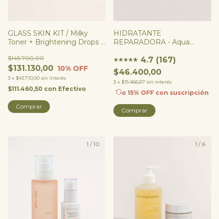
GLASS SKIN KIT / Milky
HIDRATANTE
Toner + Brightening Drops +
REPARADORA - Aqua
Boosting Drops
Potion
$145.700,00
4.7 (167)
★
★
★
★
★
★
$131.130,00
10
% OFF
$46.400,00
3
x
$43.710,00
sin interés
3
x
$15.466,67
sin interés
$111.460,50
con
Efectivo
o 15% OFF
con suscripción
Comprar
1
/
10
1
/
6