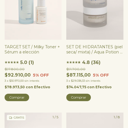
TARGET SET / Milky Toner +
SET DE HIDRATANTES (piel
Sérum a elección
seca/ mixta) / Aqua Potion +
Smooth Potion
5.0 (1)
4.8 (36)
★
★
★
★
★
★
★
★
★
★
★
$97.800,00
$91.700,00
$92.910,00
$87.115,00
5
% OFF
5
% OFF
3
x
$30.970,00
sin interés
3
x
$29.038,33
sin interés
$78.973,50
con
Efectivo
$74.047,75
con
Efectivo
Comprar
1
/
5
1
/
8
GRATIS