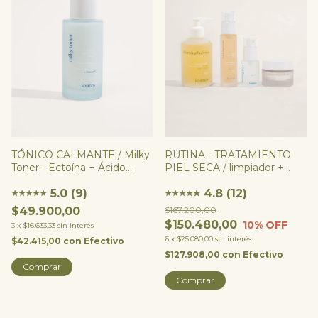
TÓNICO CALMANTE / Milky
RUTINA - TRATAMIENTO
Toner - Ectoína + Ácido
PIEL SECA / limpiador +
Poliglutámico + Reishi
exfoliante + sérum +
5.0 (9)
hidratante
4.8 (12)
★
★
★
★
★
★
★
★
★
★
★
$49.900,00
$167.200,00
$150.480,00
10
% OFF
3
x
$16.633,33
sin interés
6
x
$25.080,00
sin interés
$42.415,00
con
Efectivo
$127.908,00
con
Efectivo
Comprar