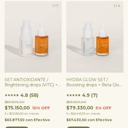
1
/
7
1
/
4
HYDRA GLOW SET /
SET ANTIOXIDANTE /
Boosting drops + Beta Glow
Brightening drops (VITC) +
Oil
Beta Glow Oil
4.9 (7)
4.8 (58)
★
★
★
★
★
★
★
★
★
★
★
★
$83.500,00
$83.500,00
$79.330,00
$75.150,00
5
% OFF
10
% OFF
3
x
$26.443,33
sin interés
3
x
$25.050,00
sin interés
$67.430,50
con
Efectivo
$63.877,50
con
Efectivo