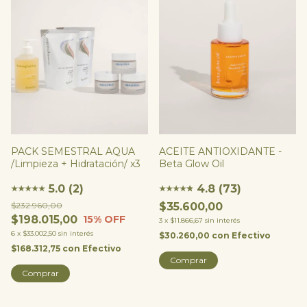
PACK SEMESTRAL AQUA
ACEITE ANTIOXIDANTE -
/Limpieza + Hidratación/ x3
Beta Glow Oil
5.0 (2)
4.8 (73)
★
★
★
★
★
★
★
★
★
★
★
$232.960,00
$35.600,00
$198.015,00
15
% OFF
3
x
$11.866,67
sin interés
6
x
$33.002,50
sin interés
$30.260,00
con
Efectivo
$168.312,75
con
Efectivo
Comprar