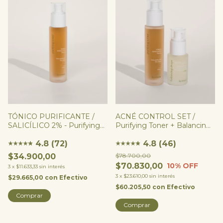
TÓNICO PURIFICANTE /
ACNÉ CONTROL SET /
SALICÍLICO 2% - Purifying
Purifying Toner + Balancing
Toner
Drops
4.8 (72)
4.8 (46)
★
★
★
★
★
★
★
★
★
★
★
★
$34.900,00
$78.700,00
$70.830,00
10
% OFF
3
x
$11.633,33
sin interés
3
x
$23.610,00
sin interés
$29.665,00
con
Efectivo
$60.205,50
con
Efectivo