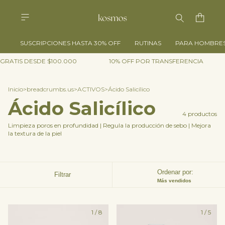
SUSCRIPCIONES HASTA 30% OFF
RUTINAS
PARA HOMBRE
GRATIS DESDE $100.000
10% OFF POR TRANSFERENCIA
Inicio
>
breadcrumbs.us
>
ACTIVOS
>
Ácido Salicílico
Ácido Salicílico
4 productos
Limpieza poros en profundidad | Regula la producción de sebo | Mejora
la textura de la piel
Ordenar por:
Filtrar
Más vendidos
1
/
8
1
/
5