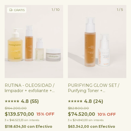
1
/
10
1
/
5
GRATIS
RUTINA - OLEOSIDAD /
PURIFYING GLOW SET /
limpiador + exfoliante +
Purifying Toner +
sérum + hidratante
Brightening Drops
4.8 (55)
4.8 (24)
★
★
★
★
★
★
★
★
★
★
★
★
$164.200,00
$82.800,00
$139.570,00
$74.520,00
15
% OFF
10
% OFF
3
x
$46.523,33
sin interés
3
x
$24.840,00
sin interés
$118.634,50
con
Efectivo
$63.342,00
con
Efectivo