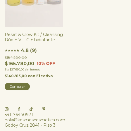
Reset & Glow Kit / Cleansing
Dúo + VIT C + hidratante
4.8 (9)
★
★
★
★
★
★
$184.200,00
$165.780,00
10
% OFF
6
x
$27.630,00
sin interés
$140.913,00
con
Efectivo
Comprar
541176440971
hola@kosmoscosmetica.com
Godoy Cruz 2841 - Piso 3