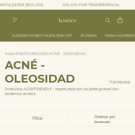
ATIS DESDE $100.000
10% OFF POR TRANSFERENCIA
SUSCRIPCIONES HASTA 30% OFF
RUTINAS
PARA HOMBRE
Inicio
>
PREOCUPACIÓN
>
ACNÉ - OLEOSIDAD
ACNÉ -
OLEOSIDAD
11 productos
Productos ACNEFRIENDLY - respetuosos con las pieles grasas/ con
tendencia acneica
Ordenar por:
Filtrar
Destacado