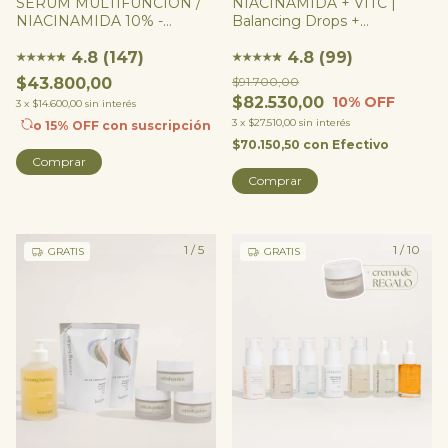
SÉRUM MULTIFUNCIÓN /
NIACINAMIDA + VITC |
NIACINAMIDA 10% -
Balancing Drops +
Balancing Drops
Brightening Drops
4.8 (147)
4.8 (99)
★
★
★
★
★
★
★
★
★
★
★
★
$43.800,00
$91.700,00
$82.530,00
10
% OFF
3
x
$14.600,00
sin interés
3
x
$27.510,00
sin interés
o 15% OFF
con suscripción
$70.150,50
con
Efectivo
Comprar
1
/
5
1
/
10
GRATIS
GRATIS