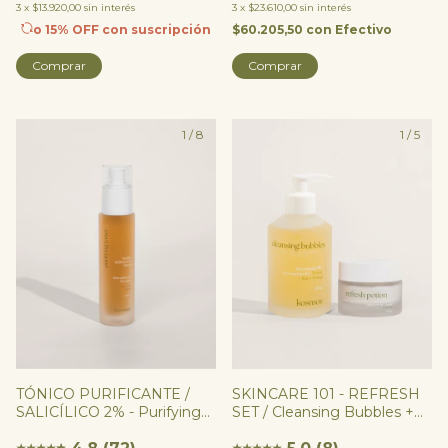
3
x
$13.920,00
sin interés
3
x
$23.610,00
sin interés
o 15% OFF
con suscripción
$60.205,50
con
Efectivo
Comprar
1
/
8
1
/
5
SKINCARE 101 - REFRESH
TÓNICO PURIFICANTE /
SET / Cleansing Bubbles +
SALICÍLICO 2% - Purifying
Refresh Potion
Toner
★
★
★
★
★