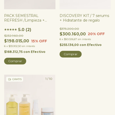
PACK SEMESTRAL
DISCOVERY KIT / 7 serums
REFRESH /Limpieza +
+ Hidratante de regalo
Hidratación/ x3
$375.200,00
5.0 (2)
★
★
★
★
★
$300.160,00
20
% OFF
$232.960,00
6
x
$50.026,67
sin interés
$198.015,00
15
% OFF
$255.136,00
con
Efectivo
6
x
$33.002,50
sin interés
$168.312,75
con
Efectivo
Comprar
Comprar
1
/
10
GRATIS