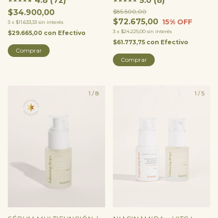
5.0 (8)
4.8 (72)
★
★
★
★
★
★
$85.500,00
$34.900,00
$72.675,00
15
% OFF
3
x
$11.633,33
sin interés
3
x
$24.225,00
sin interés
$29.665,00
con
Efectivo
$61.773,75
con
Efectivo
Comprar
1
/
8
1
/
5