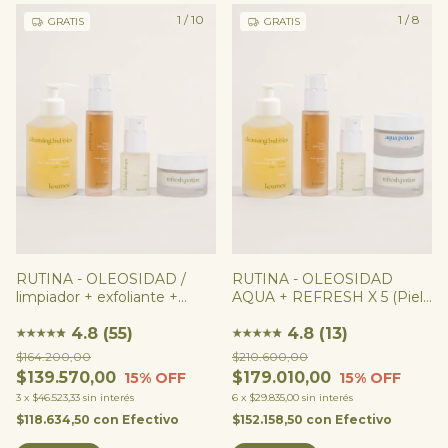
1
/
10
1
/
8
GRATIS
GRATIS
RUTINA - OLEOSIDAD /
RUTINA - OLEOSIDAD
limpiador + exfoliante +
AQUA + REFRESH X 5 (Piel
sérum + hidratante
Mixta/ Grasa) / limpiador +
4.8 (55)
exfoliante + sérum +
4.8 (13)
★
★
★
★
★
★
★
★
★
★
★
★
2Xhidratante
$164.200,00
$210.600,00
$139.570,00
$179.010,00
15
% OFF
15
% OFF
3
x
$46.523,33
sin interés
6
x
$29.835,00
sin interés
$118.634,50
con
Efectivo
$152.158,50
con
Efectivo