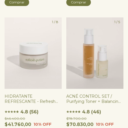
Comprar
Comprar
1
/
8
1
/
5
HIDRATANTE
ACNÉ CONTROL SET /
REFRESCANTE - Refresh
Purifying Toner + Balancing
Potion
Drops
4.8 (56)
4.8 (46)
★
★
★
★
★
★
★
★
★
★
★
★
$46.400,00
$78.700,00
$41.760,00
$70.830,00
10
% OFF
10
% OFF