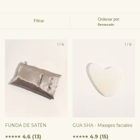
Ordenar por:
Filtrar
Destacado
1
/
6
1
/
6
FUNDA DE SATÉN
GUA SHA - Masajes faciales
4.6 (13)
4.9 (15)
★
★
★
★
★
★
★
★
★
★
★
★