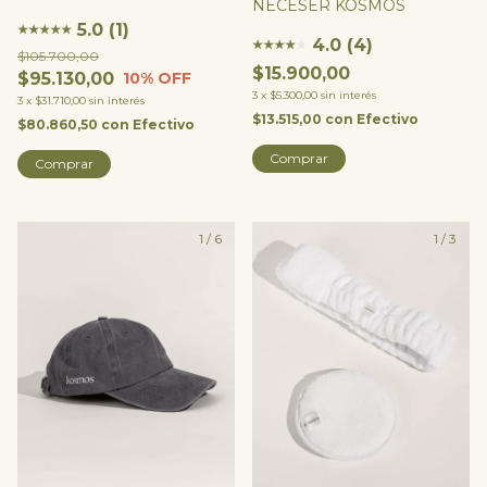
NECESER KOSMOS
Forever Patches + Lifting
Eye Drops + Clarifying Eye
5.0 (1)
★
★
★
★
★
4.0 (4)
★
★
★
★
★
Potion
$105.700,00
$15.900,00
$95.130,00
10
% OFF
3
x
$5.300,00
sin interés
3
x
$31.710,00
sin interés
$13.515,00
con
Efectivo
$80.860,50
con
Efectivo
Comprar
Comprar
1
/
6
1
/
3