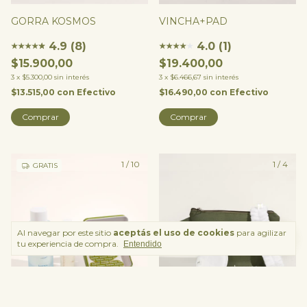
VINCHA+PAD
GORRA KOSMOS
4.0 (1)
4.9 (8)
★
★
★
★
★
★
★
★
★
★
★
$19.400,00
$15.900,00
3
x
$6.466,67
sin interés
3
x
$5.300,00
sin interés
$16.490,00
con
Efectivo
$13.515,00
con
Efectivo
Comprar
1
/
10
1
/
4
GRATIS
Al navegar por este sitio
aceptás el uso de cookies
para agilizar
tu experiencia de compra.
Entendido