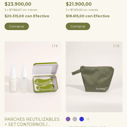
$23.900,00
$21.900,00
3
x
$7.966,67
sin interés
3
x
$7.300,00
sin interés
$20.315,00
con
Efectivo
$18.615,00
con
Efectivo
Comprar
Comprar
1
/
9
1
/
5
PARCHES REUTILIZABLES
+2
+ SET CONTORNOS /