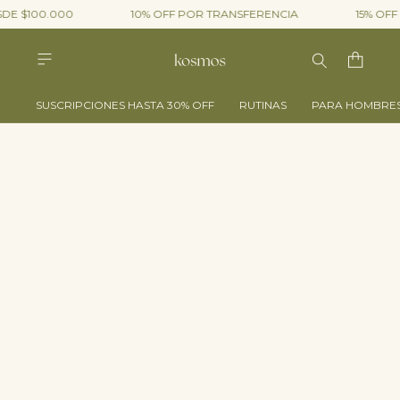
E $100.000
10% OFF POR TRANSFERENCIA
15% OFF E
SUSCRIPCIONES HASTA 30% OFF
RUTINAS
PARA HOMBRE