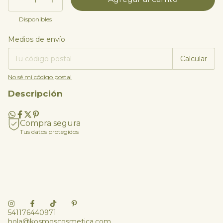
Disponibles
Medios de envío
Entregas para el CP:
Cambiar CP
Calcular
No sé mi código postal
Descripción
Compra segura
Tus datos protegidos
541176440971
hola@kosmoscosmetica.com