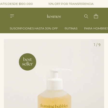
S DESDE $100.000
10% OFF POR TRANSFERENCIA
15
SUSCRIPCIONES HASTA 30% OFF
RUTINAS
PARA HOMBRE
1
/
9