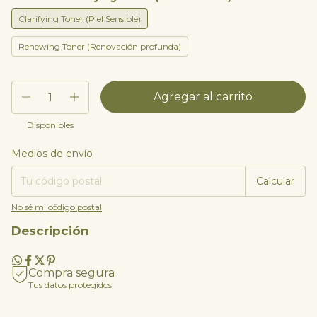
Clarifying Toner (Piel Sensible)
Renewing Toner (Renovación profunda)
Disponibles
Medios de envío
Entregas para el CP:
Cambiar CP
Calcular
No sé mi código postal
Descripción
Compra segura
Tus datos protegidos