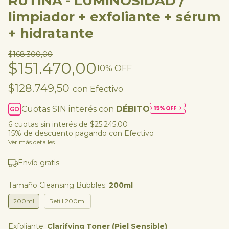
RUTINA - LUMINOSIDAD /
limpiador + exfoliante + sérum
+ hidratante
$168.300,00
$151.470,00
10
% OFF
$128.749,50
con
Efectivo
Cuotas SIN interés con
DÉBITO
6
cuotas sin interés de
$25.245,00
15% de descuento
pagando con Efectivo
Ver más detalles
Envío gratis
Tamaño Cleansing Bubbles:
200ml
200ml
Refill 200ml
Exfoliante:
Clarifying Toner (Piel Sensible)